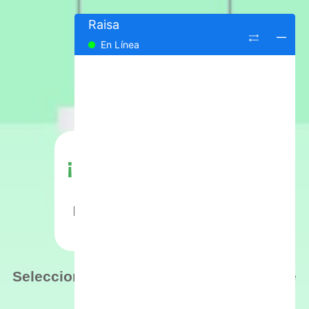
Raisa
En Línea
¡Hola! Soy Raisa
Tu Asistente Virtual
Inteligente del Centro de
Llamadas del MINSA
Selecciona un medio para comunicarme
contigo: